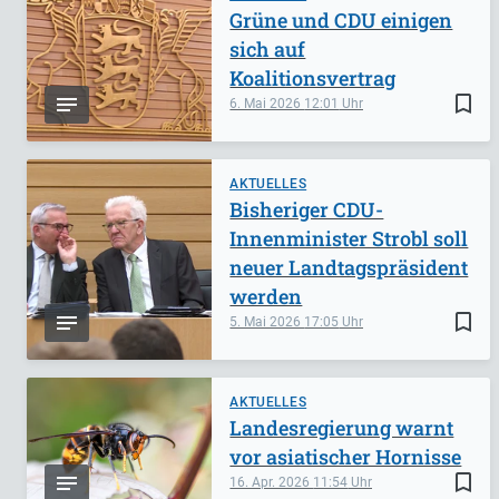
Grüne und CDU einigen
sich auf
Koalitionsvertrag
bookmark_border
6. Mai 2026
12:01
AKTUELLES
Bisheriger CDU-
Innenminister Strobl soll
neuer Landtagspräsident
werden
bookmark_border
5. Mai 2026
17:05
AKTUELLES
Landesregierung warnt
vor asiatischer Hornisse
bookmark_border
16. Apr. 2026
11:54