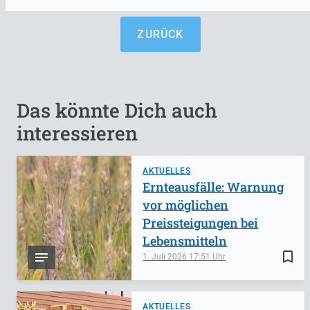
ZURÜCK
Das könnte Dich auch
interessieren
AKTUELLES
Ernteausfälle: Warnung
vor möglichen
Preissteigungen bei
Lebensmitteln
bookmark_border
1. Juli 2026
17:51
AKTUELLES