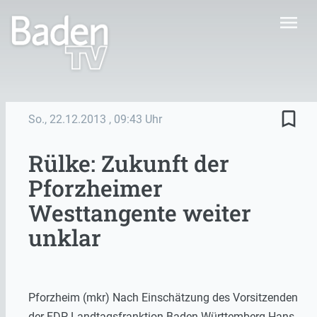
menu
bookmark_border
So., 22.12.2013
, 09:43 Uhr
Rülke: Zukunft der
Pforzheimer
Westtangente weiter
unklar
Pforzheim (mkr) Nach Einschätzung des Vorsitzenden
der FDP-Landtagsfranktion Baden-Württemberg Hans-