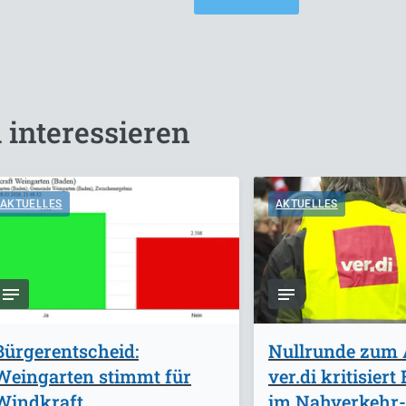
 interessieren
AKTUELLES
AKTUELLES
Bürgerentscheid:
Nullrunde zum 
Weingarten stimmt für
ver.di kritisier
Windkraft
im Nahverkehr-T