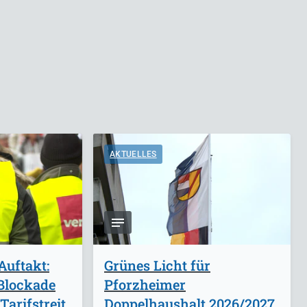
AKTUELLES
Auftakt:
Grünes Licht für
t Blockade
Pforzheimer
arifstreit
Doppelhaushalt 2026/2027