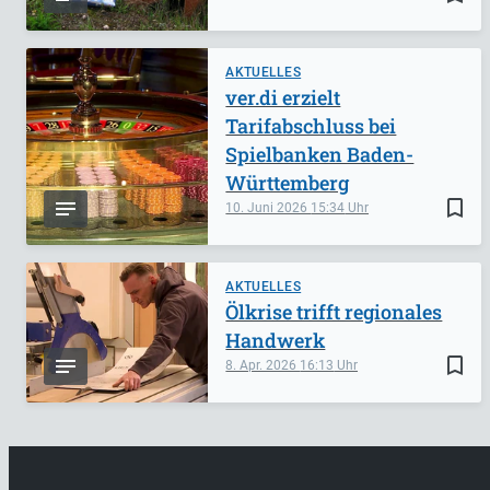
AKTUELLES
ver.di erzielt
Tarifabschluss bei
Spielbanken Baden-
Württemberg
bookmark_border
10. Juni 2026
15:34
AKTUELLES
Ölkrise trifft regionales
Handwerk
bookmark_border
8. Apr. 2026
16:13