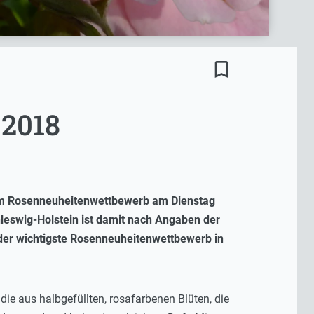
bookmark_border
 2018
eim Rosenneuheitenwettbewerb am Dienstag
leswig-Holstein ist damit nach Angaben der
s der wichtigste Rosenneuheitenwettbewerb in
die aus halbgefüllten, rosafarbenen Blüten, die