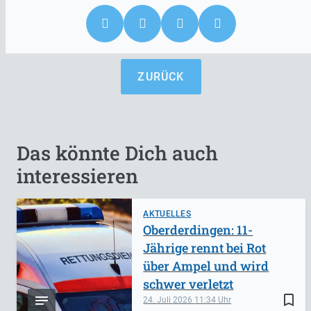
ZURÜCK
Das könnte Dich auch
interessieren
AKTUELLES
Oberderdingen: 11-
Jährige rennt bei Rot
über Ampel und wird
schwer verletzt
bookmark_border
24. Juli 2026
11:34