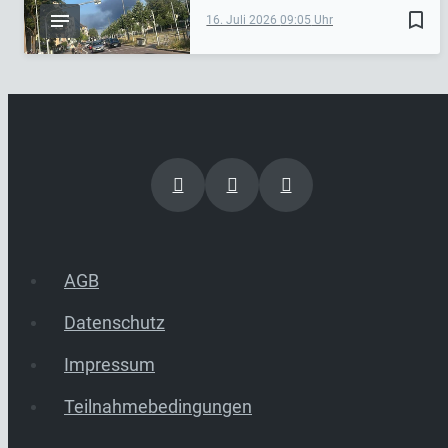
bookmark_border
16. Juli 2026
09:05
AGB
Datenschutz
Impressum
Teilnahmebedingungen