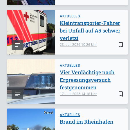
AKTUELLES
Kleintransporter-Fahrer
bei Unfall auf A5 schwer
verletzt
bookmark_border
23. Juli 2026
10:26
AKTUELLES
Vier Verdächtige nach
Erpressungsversuch
festgenommen
bookmark_border
17. Juli 2026
14:18
Privat
AKTUELLES
Brand im Rheinhafen