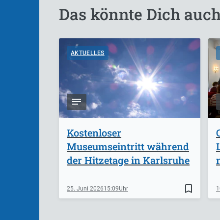
Das könnte Dich auch
AKTUELLES
Kostenloser
Museumseintritt während
der Hitzetage in Karlsruhe
bookmark_border
25. Juni 2026
15:09
1