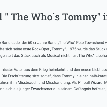
 " The Who´s Tommy" i
 Bandleader der 60 er Jahre Band „The Who“ Pete Townshend wi
ufte sich seine erste Rock-Oper „Tommy“. 1975 wurde das Stück 
 begeistert das Stück auch als Musical nicht nur „The Who“ Lieb
isster Vater aus dem Krieg heimkehrt und den neuen Liebhaber 
. Die Erschütterung sitzt so tief, dass Tommy in einen halb-ka
rfahren ihm Missbrauch und Misshandlung. Als Pinball Wizard, Meis
n sich als junger Erwachsener aus seinem Gefängnis befreien,