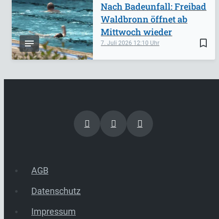
Nach Badeunfall: Freibad
Waldbronn öffnet ab
Mittwoch wieder
bookmark_border
7. Juli 2026
12:10
AGB
Datenschutz
Impressum