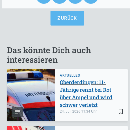
ZURÜCK
Das könnte Dich auch
interessieren
AKTUELLES
Oberderdingen: 11-
Jährige rennt bei Rot
über Ampel und wird
schwer verletzt
bookmark_border
24. Juli 2026
11:34