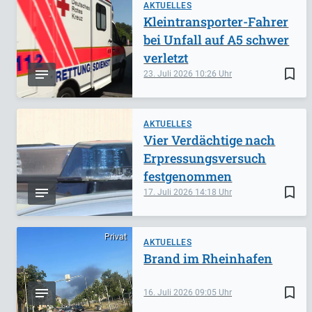
AKTUELLES
Kleintransporter-Fahrer
bei Unfall auf A5 schwer
verletzt
bookmark_border
23. Juli 2026
10:26
AKTUELLES
Vier Verdächtige nach
Erpressungsversuch
festgenommen
bookmark_border
17. Juli 2026
14:18
Privat
AKTUELLES
Brand im Rheinhafen
bookmark_border
16. Juli 2026
09:05