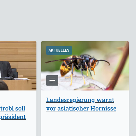
AKTUELLES
-
Landesregierung warnt
robl soll
vor asiatischer Hornisse
präsident