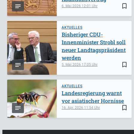
bookmark_border
6. Mai 2026
12:01
AKTUELLES
Bisheriger CDU-
Innenminister Strobl soll
neuer Landtagspräsident
werden
bookmark_border
5. Mai 2026
17:05
AKTUELLES
Landesregierung warnt
vor asiatischer Hornisse
bookmark_border
16. Apr. 2026
11:54