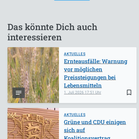
Das könnte Dich auch
interessieren
AKTUELLES
Ernteausfälle: Warnung
vor möglichen
Preissteigungen bei
Lebensmitteln
bookmark_border
1. Juli 2026
17:51
AKTUELLES
Grüne und CDU einigen
sich auf
Koalitionsvertrag