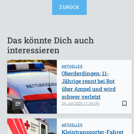
ZURÜCK
Das könnte Dich auch
interessieren
AKTUELLES
Oberderdingen: 11-
Jährige rennt bei Rot
über Ampel und wird
schwer verletzt
bookmark_border
24. Juli 2026
11:34
AKTUELLES
Kleintransporter-Fahrer