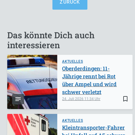
ZURÜCK
Das könnte Dich auch
interessieren
AKTUELLES
Oberderdingen: 11-
Jährige rennt bei Rot
über Ampel und wird
schwer verletzt
bookmark_border
24. Juli 2026
11:34
AKTUELLES
Kleintransporter-Fahrer