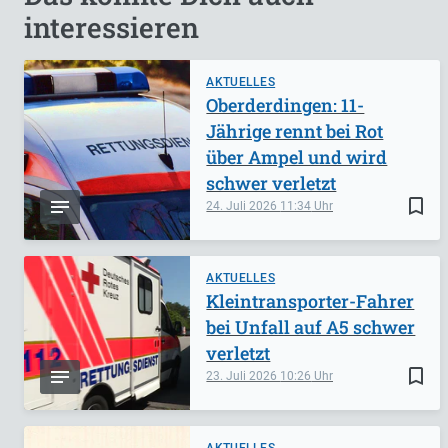
interessieren
AKTUELLES
Oberderdingen: 11-
Jährige rennt bei Rot
über Ampel und wird
schwer verletzt
bookmark_border
24. Juli 2026
11:34
AKTUELLES
Kleintransporter-Fahrer
bei Unfall auf A5 schwer
verletzt
bookmark_border
23. Juli 2026
10:26
AKTUELLES