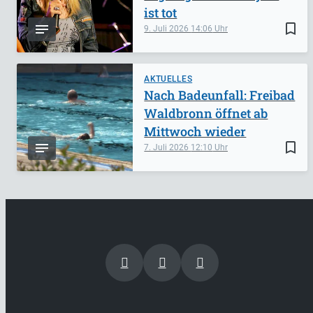
ist tot
bookmark_border
9. Juli 2026
14:06
AKTUELLES
Nach Badeunfall: Freibad
Waldbronn öffnet ab
Mittwoch wieder
bookmark_border
7. Juli 2026
12:10