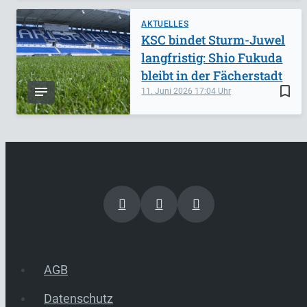
AKTUELLES
KSC bindet Sturm-Juwel
langfristig: Shio Fukuda
bleibt in der Fächerstadt
bookmark_border
11. Juni 2026
17:04
AGB
Datenschutz