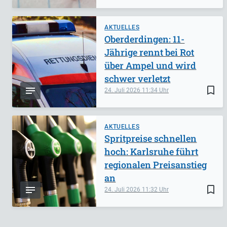
AKTUELLES
Oberderdingen: 11-
Jährige rennt bei Rot
über Ampel und wird
schwer verletzt
bookmark_border
24. Juli 2026
11:34
AKTUELLES
Spritpreise schnellen
hoch: Karlsruhe führt
regionalen Preisanstieg
an
bookmark_border
24. Juli 2026
11:32