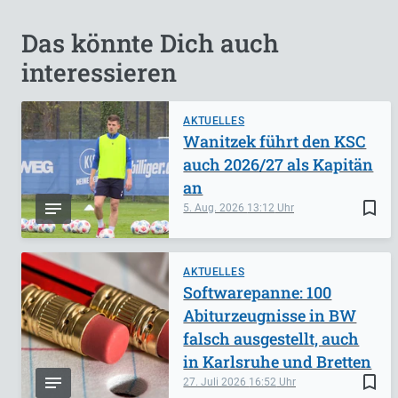
Das könnte Dich auch
interessieren
AKTUELLES
Wanitzek führt den KSC
auch 2026/27 als Kapitän
an
bookmark_border
5. Aug. 2026
13:12
AKTUELLES
Softwarepanne: 100
Abiturzeugnisse in BW
falsch ausgestellt, auch
in Karlsruhe und Bretten
bookmark_border
27. Juli 2026
16:52