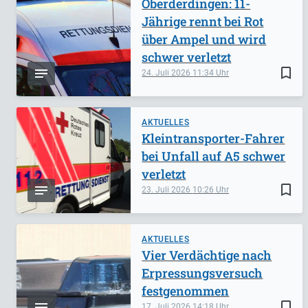
Oberderdingen: 11-
Jährige rennt bei Rot
über Ampel und wird
schwer verletzt
bookmark_border
24. Juli 2026
11:34
AKTUELLES
Kleintransporter-Fahrer
bei Unfall auf A5 schwer
verletzt
bookmark_border
23. Juli 2026
10:26
AKTUELLES
Vier Verdächtige nach
Erpressungsversuch
festgenommen
bookmark_border
17. Juli 2026
14:18