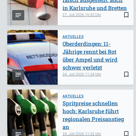
in Karlsruhe und Bretten
bookmark_border
27. Juli 2026
16:52
AKTUELLES
Oberderdingen: 11-
Jährige rennt bei Rot
über Ampel und wird
schwer verletzt
bookmark_border
24. Juli 2026
11:34
AKTUELLES
Spritpreise schnellen
hoch: Karlsruhe führt
regionalen Preisanstieg
an
bookmark_border
24. Juli 2026
11:32