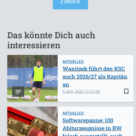
ZURÜCK
Das könnte Dich auch
interessieren
AKTUELLES
Wanitzek führt den KSC
auch 2026/27 als Kapitän
an
bookmark_border
5. Aug. 2026
13:12
AKTUELLES
Softwarepanne: 100
Abiturzeugnisse in BW
falsch ausgestellt, auch