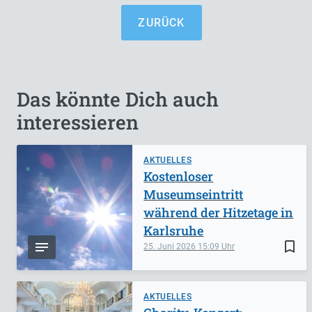
ZURÜCK
Das könnte Dich auch
interessieren
AKTUELLES
Kostenloser
Museumseintritt
während der Hitzetage in
Karlsruhe
bookmark_border
25. Juni 2026
15:09
AKTUELLES