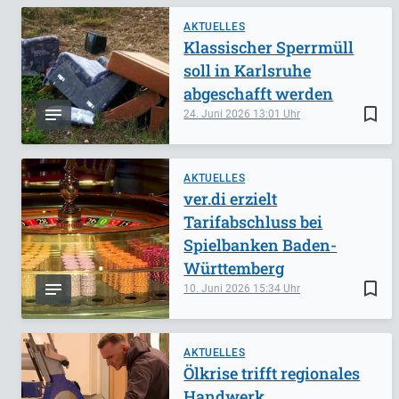
AKTUELLES
Klassischer Sperrmüll
soll in Karlsruhe
abgeschafft werden
bookmark_border
24. Juni 2026
13:01
AKTUELLES
ver.di erzielt
Tarifabschluss bei
Spielbanken Baden-
Württemberg
bookmark_border
10. Juni 2026
15:34
AKTUELLES
Ölkrise trifft regionales
Handwerk