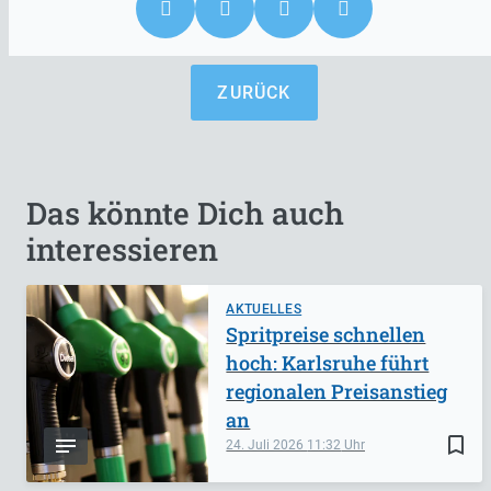
ZURÜCK
Das könnte Dich auch
interessieren
AKTUELLES
Spritpreise schnellen
hoch: Karlsruhe führt
regionalen Preisanstieg
an
bookmark_border
24. Juli 2026
11:32