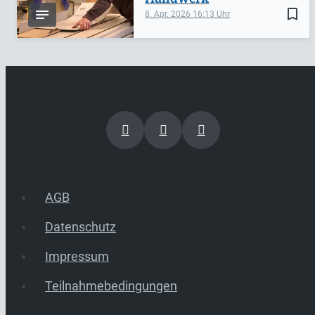
bookmark_border
8. Apr. 2026
16:13
AGB
Datenschutz
Impressum
Teilnahmebedingungen