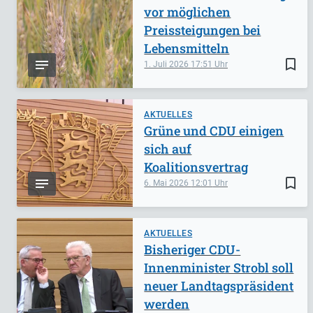
vor möglichen
Preissteigungen bei
Lebensmitteln
bookmark_border
1. Juli 2026
17:51
AKTUELLES
Grüne und CDU einigen
sich auf
Koalitionsvertrag
bookmark_border
6. Mai 2026
12:01
AKTUELLES
Bisheriger CDU-
Innenminister Strobl soll
neuer Landtagspräsident
werden