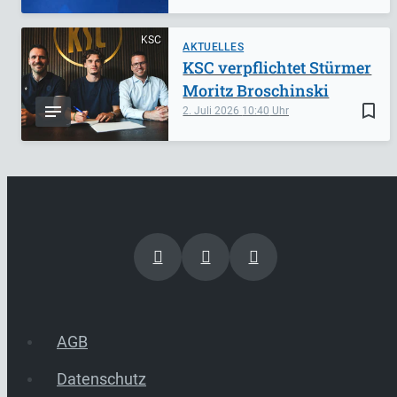
KSC
AKTUELLES
KSC verpflichtet Stürmer
Moritz Broschinski
bookmark_border
2. Juli 2026
10:40
AGB
Datenschutz