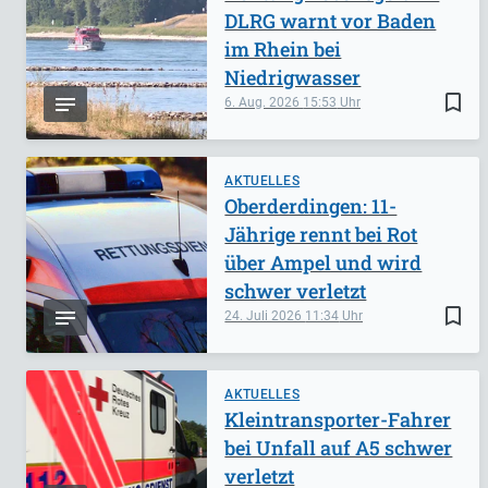
DLRG warnt vor Baden
im Rhein bei
Niedrigwasser
bookmark_border
6. Aug. 2026
15:53
AKTUELLES
Oberderdingen: 11-
Jährige rennt bei Rot
über Ampel und wird
schwer verletzt
bookmark_border
24. Juli 2026
11:34
AKTUELLES
Kleintransporter-Fahrer
bei Unfall auf A5 schwer
verletzt