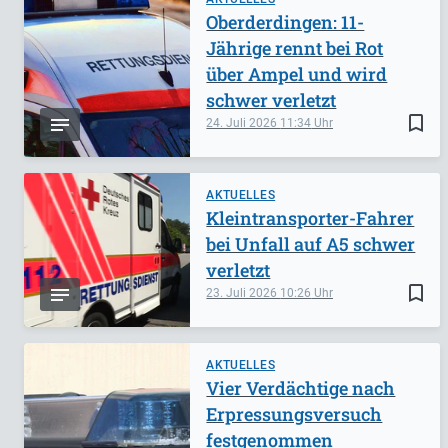
Oberderdingen: 11-
Jährige rennt bei Rot
über Ampel und wird
schwer verletzt
bookmark_border
24. Juli 2026
11:34
AKTUELLES
Kleintransporter-Fahrer
bei Unfall auf A5 schwer
verletzt
bookmark_border
23. Juli 2026
10:26
AKTUELLES
Vier Verdächtige nach
Erpressungsversuch
festgenommen