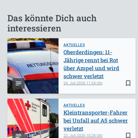
Das könnte Dich auch
interessieren
AKTUELLES
Oberderdingen: 11-
Jährige rennt bei Rot
über Ampel und wird
schwer verletzt
bookmark_border
24. Juli 2026
11:34
AKTUELLES
Kleintransporter-Fahrer
bei Unfall auf A5 schwer
verletzt
bookmark_border
23. Juli 2026
10:26