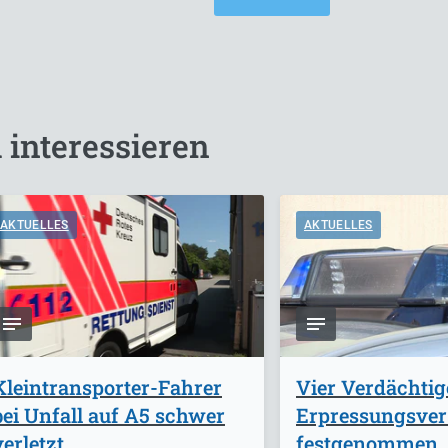
 interessieren
AKTUELLES
AKTUELLES
Kleintransporter-Fahrer
Vier Verdächti
bei Unfall auf A5 schwer
Erpressungsve
verletzt
festgenommen