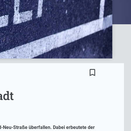
bookmark_border
adt
d-Neu-Straße überfallen. Dabei erbeutete der