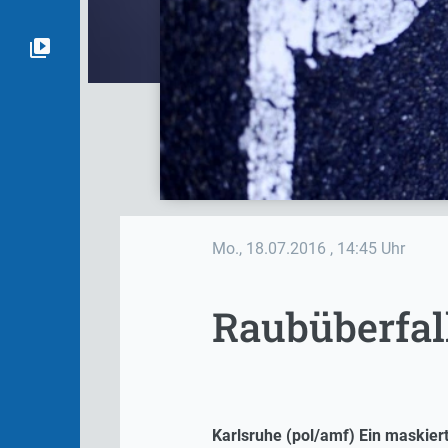
Mo., 18.07.2016
, 14:45 Uhr
Raubüberfall
Karlsruhe (pol/amf) Ein maskier