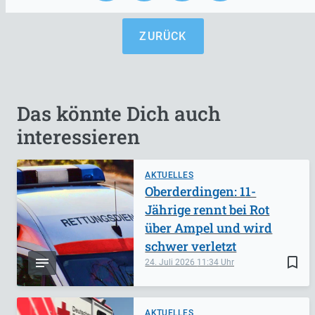
ZURÜCK
Das könnte Dich auch
interessieren
AKTUELLES
Oberderdingen: 11-
Jährige rennt bei Rot
über Ampel und wird
schwer verletzt
bookmark_border
24. Juli 2026
11:34
AKTUELLES