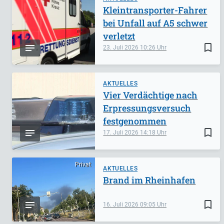
Kleintransporter-Fahrer
bei Unfall auf A5 schwer
verletzt
bookmark_border
23. Juli 2026
10:26
AKTUELLES
Vier Verdächtige nach
Erpressungsversuch
festgenommen
bookmark_border
17. Juli 2026
14:18
Privat
AKTUELLES
Brand im Rheinhafen
bookmark_border
16. Juli 2026
09:05