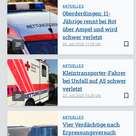
AKTUELLES
Oberderdingen: 11-
Jährige rennt bei Rot
über Ampel und wird
schwer verletzt
bookmark_border
24. Juli 2026
11:34
AKTUELLES
Kleintransporter-Fahrer
bei Unfall auf A5 schwer
verletzt
bookmark_border
23. Juli 2026
10:26
AKTUELLES
Vier Verdächtige nach
Erpressungsversuch