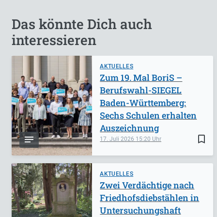
Das könnte Dich auch
interessieren
AKTUELLES
Zum 19. Mal BoriS –
Berufswahl-SIEGEL
Baden-Württemberg:
Sechs Schulen erhalten
Auszeichnung
bookmark_border
17. Juli 2026
15:20
AKTUELLES
Zwei Verdächtige nach
Friedhofsdiebstählen in
Untersuchungshaft