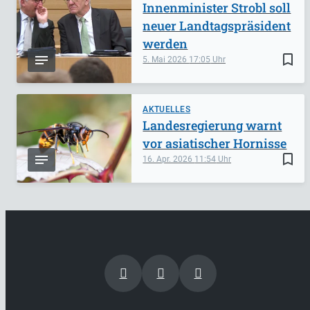
Innenminister Strobl soll
neuer Landtagspräsident
werden
bookmark_border
5. Mai 2026
17:05
AKTUELLES
Landesregierung warnt
vor asiatischer Hornisse
bookmark_border
16. Apr. 2026
11:54