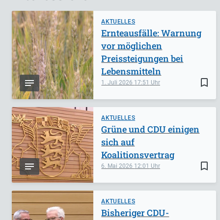
AKTUELLES
Ernteausfälle: Warnung
vor möglichen
Preissteigungen bei
Lebensmitteln
bookmark_border
1. Juli 2026
17:51
AKTUELLES
Grüne und CDU einigen
sich auf
Koalitionsvertrag
bookmark_border
6. Mai 2026
12:01
AKTUELLES
Bisheriger CDU-