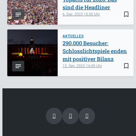
sind die Headliner
bookmark_border
6. Dez. 2025
10:00
AKTUELLES
290.000 Besucher:
Schlosslichtspiele enden
mit positiver Bilanz
bookmark_border
15. Sep. 2025
14:49