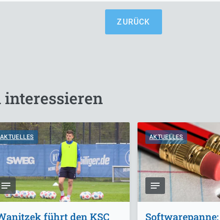
ZURÜCK
 interessieren
AKTUELLES
AKTUELLES
Wanitzek führt den KSC
Softwarepanne: