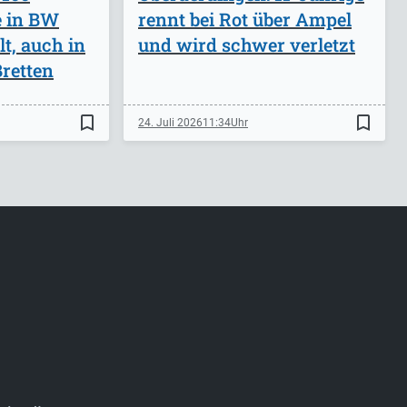
e in BW
rennt bei Rot über Ampel
lt, auch in
und wird schwer verletzt
retten
bookmark_border
bookmark_border
24. Juli 2026
11:34