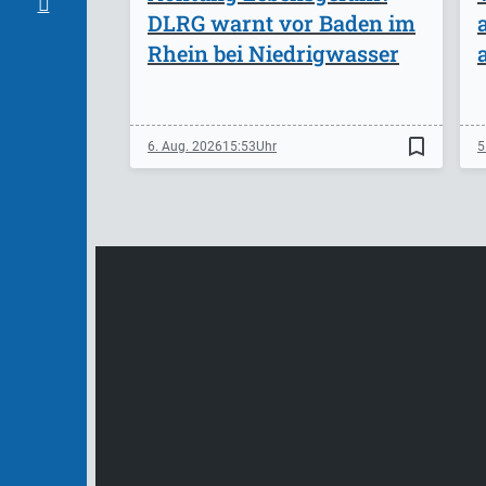
DLRG warnt vor Baden im
Rhein bei Niedrigwasser
bookmark_border
6. Aug. 2026
15:53
5