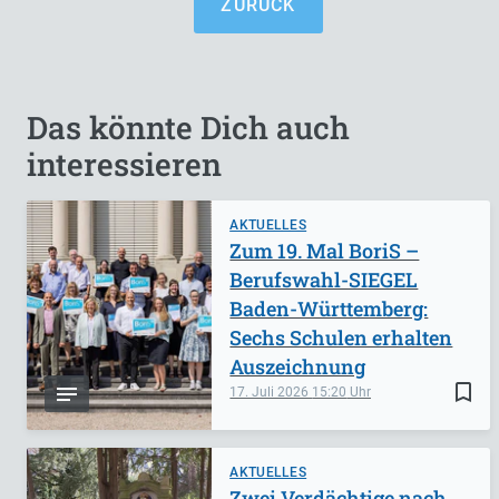
ZURÜCK
Das könnte Dich auch
interessieren
AKTUELLES
Zum 19. Mal BoriS –
Berufswahl-SIEGEL
Baden-Württemberg:
Sechs Schulen erhalten
Auszeichnung
bookmark_border
17. Juli 2026
15:20
AKTUELLES
Zwei Verdächtige nach