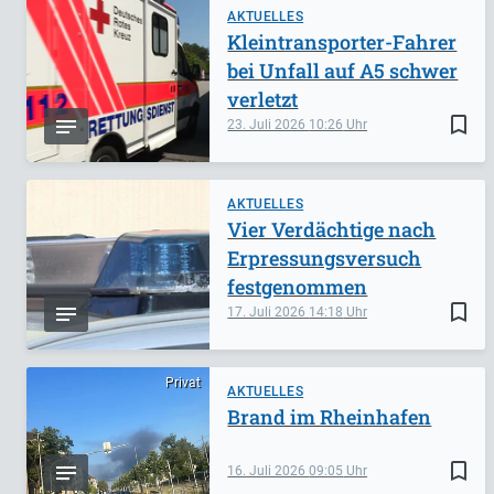
AKTUELLES
Kleintransporter-Fahrer
bei Unfall auf A5 schwer
verletzt
bookmark_border
23. Juli 2026
10:26
AKTUELLES
Vier Verdächtige nach
Erpressungsversuch
festgenommen
bookmark_border
17. Juli 2026
14:18
Privat
AKTUELLES
Brand im Rheinhafen
bookmark_border
16. Juli 2026
09:05