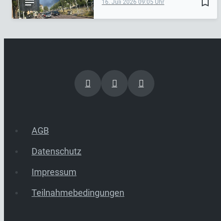
bookmark_border
16. Juli 2026
09:05
AGB
Datenschutz
Impressum
Teilnahmebedingungen