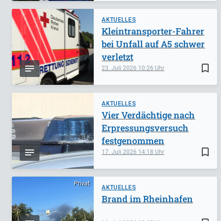
AKTUELLES
Kleintransporter-Fahrer
bei Unfall auf A5 schwer
verletzt
bookmark_border
23. Juli 2026
10:26
AKTUELLES
Vier Verdächtige nach
Erpressungsversuch
festgenommen
bookmark_border
17. Juli 2026
14:18
Privat
AKTUELLES
Brand im Rheinhafen