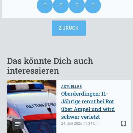
ZURÜCK
Das könnte Dich auch
interessieren
AKTUELLES
Oberderdingen: 11-
Jährige rennt bei Rot
über Ampel und wird
schwer verletzt
bookmark_border
24. Juli 2026
11:34