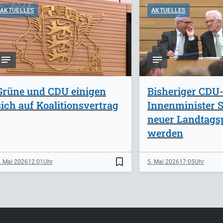
AKTUELLES
AKTUELLES
Grüne und CDU einigen
Bisheriger CDU
sich auf Koalitionsvertrag
Innenminister St
neuer Landtags
werden
bookmark_border
. Mai 2026
12:01
5. Mai 2026
17:05