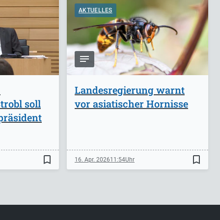
AKTUELLES
-
Landesregierung warnt
robl soll
vor asiatischer Hornisse
präsident
bookmark_border
bookmark_border
16. Apr. 2026
11:54