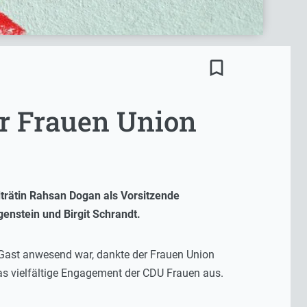
bookmark_border
er Frauen Union
trätin Rahsan Dogan als Vorsitzende
genstein und Birgit Schrandt.
 Gast anwesend war, dankte der Frauen Union
as vielfältige Engagement der CDU Frauen aus.