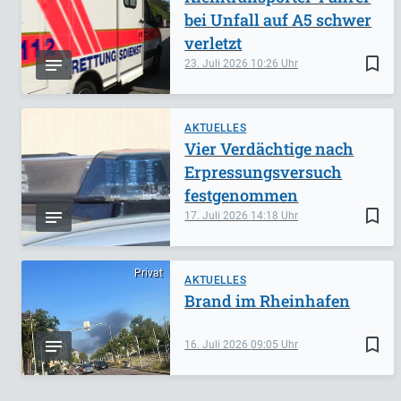
bei Unfall auf A5 schwer
verletzt
bookmark_border
23. Juli 2026
10:26
AKTUELLES
Vier Verdächtige nach
Erpressungsversuch
festgenommen
bookmark_border
17. Juli 2026
14:18
Privat
AKTUELLES
Brand im Rheinhafen
bookmark_border
16. Juli 2026
09:05