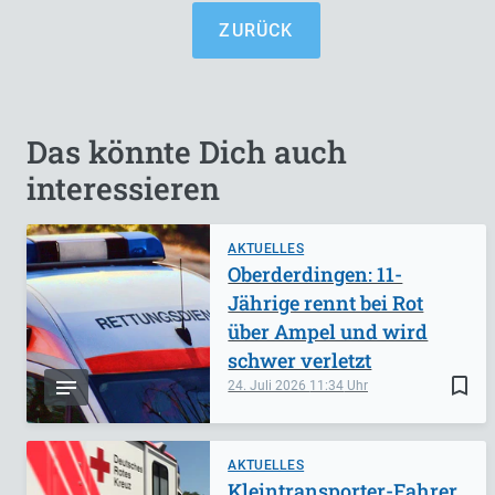
ZURÜCK
Das könnte Dich auch
interessieren
AKTUELLES
Oberderdingen: 11-
Jährige rennt bei Rot
über Ampel und wird
schwer verletzt
bookmark_border
24. Juli 2026
11:34
AKTUELLES
Kleintransporter-Fahrer