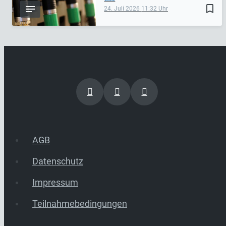
bookmark_border
24. Juli 2026
11:32
AGB
Datenschutz
Impressum
Teilnahmebedingungen