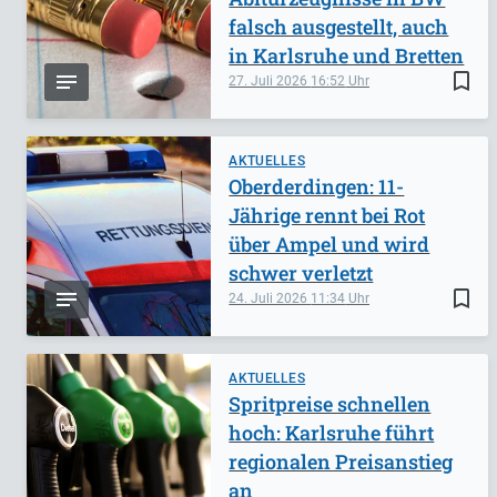
falsch ausgestellt, auch
in Karlsruhe und Bretten
bookmark_border
27. Juli 2026
16:52
AKTUELLES
Oberderdingen: 11-
Jährige rennt bei Rot
über Ampel und wird
schwer verletzt
bookmark_border
24. Juli 2026
11:34
AKTUELLES
Spritpreise schnellen
hoch: Karlsruhe führt
regionalen Preisanstieg
an