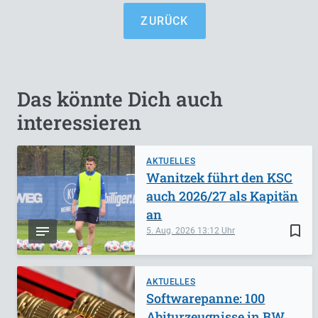
ZURÜCK
Das könnte Dich auch
interessieren
AKTUELLES
Wanitzek führt den KSC
auch 2026/27 als Kapitän
an
bookmark_border
5. Aug. 2026
13:12
AKTUELLES
Softwarepanne: 100
Abiturzeugnisse in BW