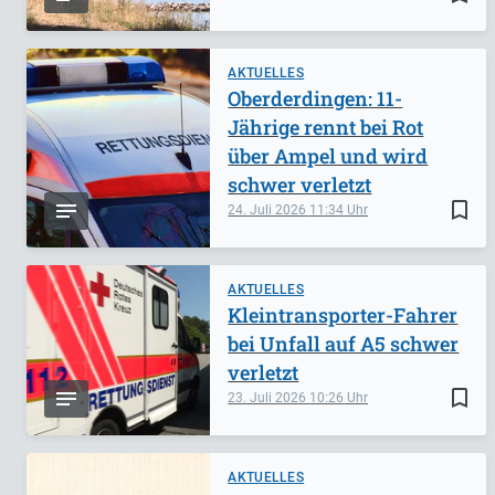
AKTUELLES
Oberderdingen: 11-
Jährige rennt bei Rot
über Ampel und wird
schwer verletzt
bookmark_border
24. Juli 2026
11:34
AKTUELLES
Kleintransporter-Fahrer
bei Unfall auf A5 schwer
verletzt
bookmark_border
23. Juli 2026
10:26
AKTUELLES