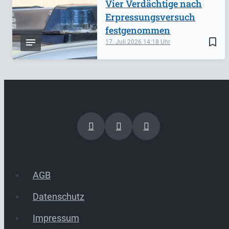
Vier Verdächtige nach
Erpressungsversuch
festgenommen
bookmark_border
17. Juli 2026
14:18
AGB
Datenschutz
Impressum