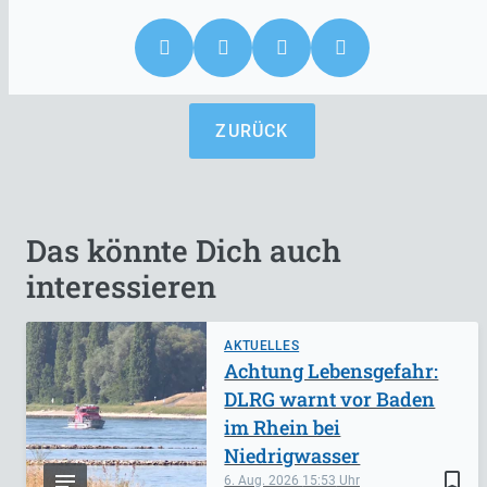
ZURÜCK
Das könnte Dich auch
interessieren
AKTUELLES
Achtung Lebensgefahr:
DLRG warnt vor Baden
im Rhein bei
Niedrigwasser
bookmark_border
6. Aug. 2026
15:53