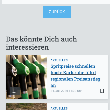
ZURÜCK
Das könnte Dich auch
interessieren
AKTUELLES
Spritpreise schnellen
hoch: Karlsruhe führt
regionalen Preisanstieg
an
bookmark_border
24. Juli 2026
11:32
AKTUELLES