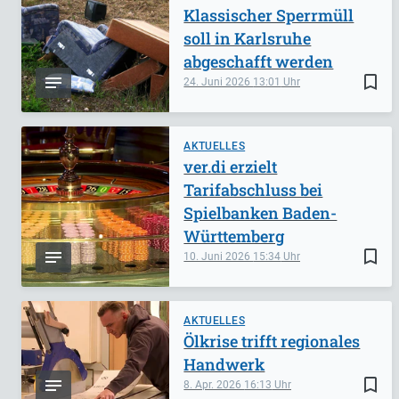
Klassischer Sperrmüll
soll in Karlsruhe
abgeschafft werden
bookmark_border
24. Juni 2026
13:01
AKTUELLES
ver.di erzielt
Tarifabschluss bei
Spielbanken Baden-
Württemberg
bookmark_border
10. Juni 2026
15:34
AKTUELLES
Ölkrise trifft regionales
Handwerk
bookmark_border
8. Apr. 2026
16:13