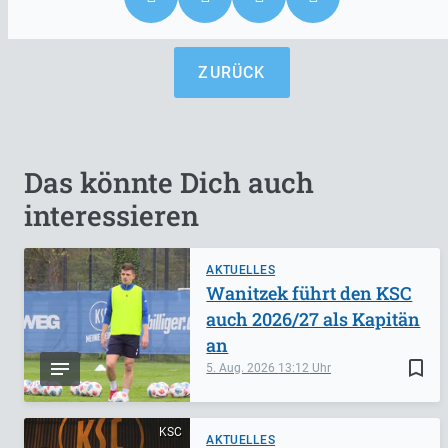
ZURÜCK
Das könnte Dich auch
interessieren
AKTUELLES
Wanitzek führt den KSC
auch 2026/27 als Kapitän
an
bookmark_border
5. Aug. 2026
13:12
KSC
AKTUELLES