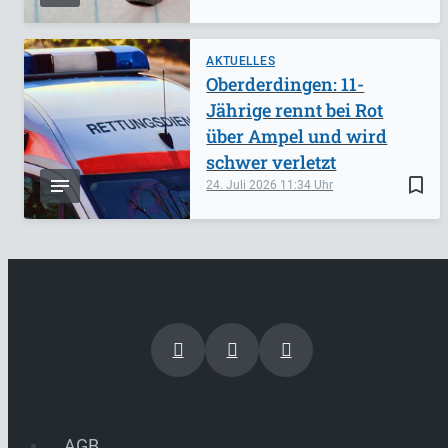
AKTUELLES
Oberderdingen: 11-
Jährige rennt bei Rot
über Ampel und wird
schwer verletzt
bookmark_border
24. Juli 2026
11:34
AGB