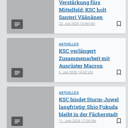
Verstärkung fürs
Mittelfeld: KSC holt
Santeri Väänänen
bookmark_border
22. Juli 2026
10:44
AKTUELLES
KSC verlängert
Zusammenarbeit mit
Ausrüster Macron
bookmark_border
6. Juli 2026
14:42
AKTUELLES
KSC bindet Sturm-Juwel
langfristig: Shio Fukuda
bleibt in der Fächerstadt
bookmark_border
11. Juni 2026
17:04