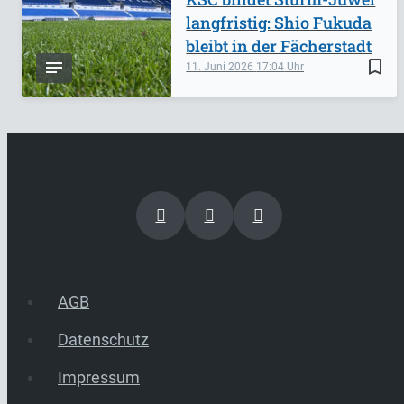
langfristig: Shio Fukuda
bleibt in der Fächerstadt
bookmark_border
11. Juni 2026
17:04
AGB
Datenschutz
Impressum