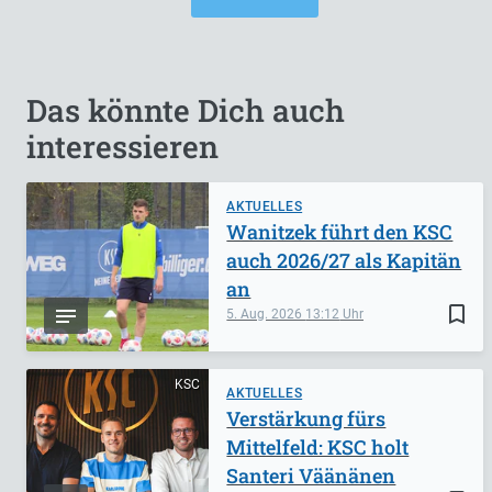
Das könnte Dich auch
interessieren
AKTUELLES
Wanitzek führt den KSC
auch 2026/27 als Kapitän
an
bookmark_border
5. Aug. 2026
13:12
KSC
AKTUELLES
Verstärkung fürs
Mittelfeld: KSC holt
Santeri Väänänen