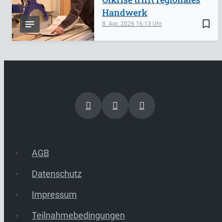
Handwerk
bookmark_border
8. Apr. 2026
16:13
AGB
Datenschutz
Impressum
Teilnahmebedingungen