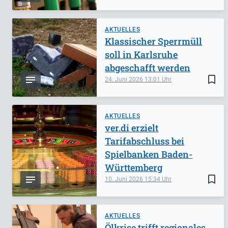
AKTUELLES
Klassischer Sperrmüll
soll in Karlsruhe
abgeschafft werden
bookmark_border
24. Juni 2026
13:01
AKTUELLES
ver.di erzielt
Tarifabschluss bei
Spielbanken Baden-
Württemberg
bookmark_border
10. Juni 2026
15:34
AKTUELLES
Ölkrise trifft regionales