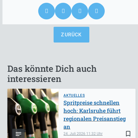
ZURÜCK
Das könnte Dich auch
interessieren
AKTUELLES
Spritpreise schnellen
hoch: Karlsruhe führt
regionalen Preisanstieg
an
bookmark_border
24. Juli 2026
11:32