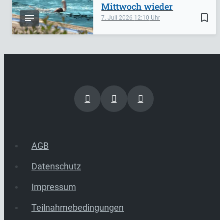
Mittwoch wieder
bookmark_border
7. Juli 2026
12:10
AGB
Datenschutz
Impressum
Teilnahmebedingungen