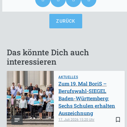
ZURÜCK
Das könnte Dich auch
interessieren
AKTUELLES
Zum 19. Mal BoriS –
Berufswahl-SIEGEL
Baden-Württemberg:
Sechs Schulen erhalten
Auszeichnung
bookmark_border
17. Juli 2026
15:20