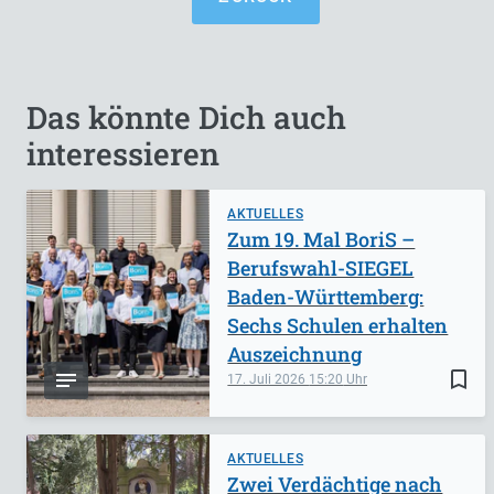
Das könnte Dich auch
interessieren
AKTUELLES
Zum 19. Mal BoriS –
Berufswahl-SIEGEL
Baden-Württemberg:
Sechs Schulen erhalten
Auszeichnung
bookmark_border
17. Juli 2026
15:20
AKTUELLES
Zwei Verdächtige nach