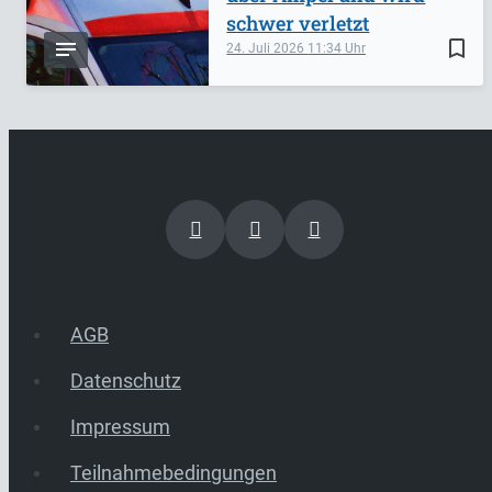
schwer verletzt
bookmark_border
24. Juli 2026
11:34
AGB
Datenschutz
Impressum
Teilnahmebedingungen