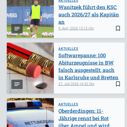
AKTUELLES
Wanitzek führt den KSC
auch 2026/27 als Kapitän
an
bookmark_border
5. Aug. 2026
13:12
AKTUELLES
Softwarepanne: 100
Abiturzeugnisse in BW
falsch ausgestellt, auch
in Karlsruhe und Bretten
bookmark_border
27. Juli 2026
16:52
AKTUELLES
Oberderdingen: 11-
Jährige rennt bei Rot
über Ampel und wird