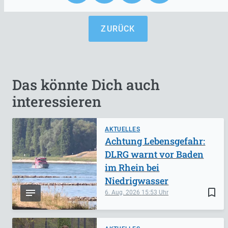
ZURÜCK
Das könnte Dich auch
interessieren
AKTUELLES
Achtung Lebensgefahr:
DLRG warnt vor Baden
im Rhein bei
Niedrigwasser
bookmark_border
6. Aug. 2026
15:53