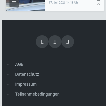
bookmark_border
17. Juli 2026
14:18
AGB
Datenschutz
Impressum
Teilnahmebedingungen