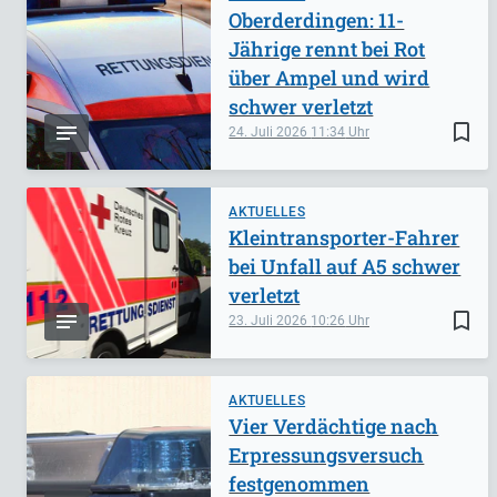
Oberderdingen: 11-
Jährige rennt bei Rot
über Ampel und wird
schwer verletzt
bookmark_border
24. Juli 2026
11:34
AKTUELLES
Kleintransporter-Fahrer
bei Unfall auf A5 schwer
verletzt
bookmark_border
23. Juli 2026
10:26
AKTUELLES
Vier Verdächtige nach
Erpressungsversuch
festgenommen