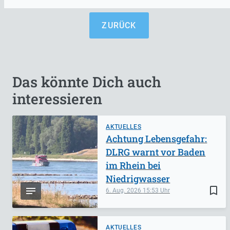
ZURÜCK
Das könnte Dich auch
interessieren
AKTUELLES
Achtung Lebensgefahr:
DLRG warnt vor Baden
im Rhein bei
Niedrigwasser
bookmark_border
6. Aug. 2026
15:53
AKTUELLES